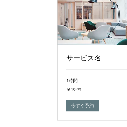
サービス名
1時間
19.99
￥19.99
円
今すぐ予約