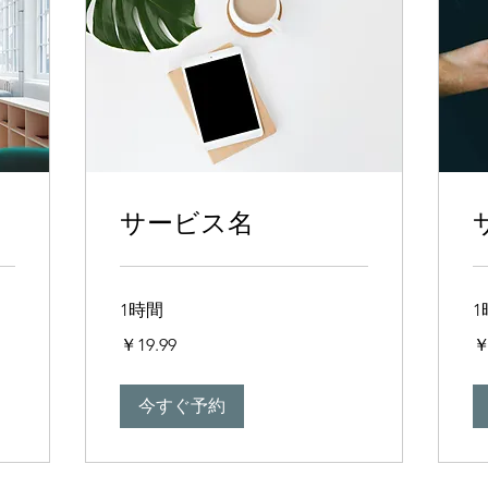
サービス名
1時間
1
19.99
19
￥19.99
￥
円
円
今すぐ予約